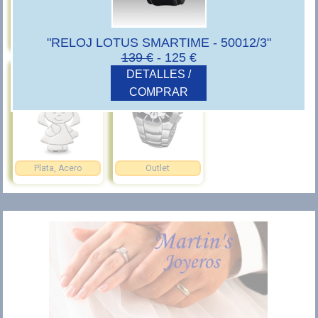
Relojes
JoyerÃ­a en Oro
Diamantes
"RELOJ LOTUS SMARTIME - 50012/3"
139 €
- 125 €
DETALLES /
COMPRAR
Plata, Acero
Outlet